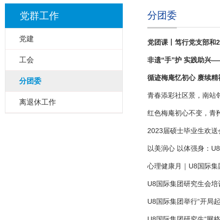
分团委
党群工作
党建
党团课丨笃行党支部和2
工会
非遗“手”护 实践助兴
循迹梅庵忆初心 赓续精
分团委
青春添彩社区景，南站邻
离退休工作
红色梅庵初心不变，青
2023届硕士毕业生欢
以美润心 以体强身：U
心理健康月｜U8国际集
U8国际集团研究生会培
U8国际集团举行“开局
U8国际集团研究生“网