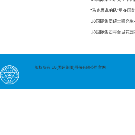
“马克思说的队”勇夺国
U8国际集团硕士研究生
U8国际集团与台城花
版权所有 U8(国际集团)股份有限公司官网