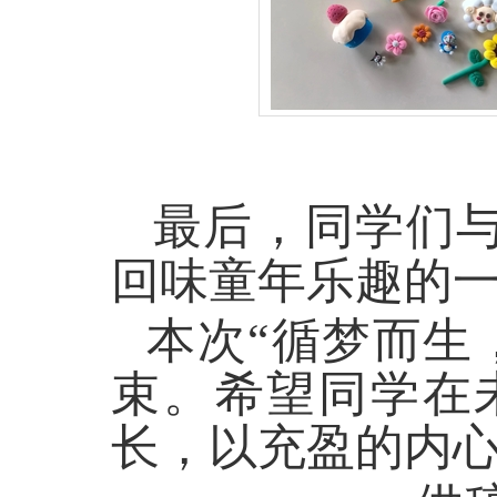
最后，同学们
回味童年乐趣的
本次
“循梦而生
束。希望同学在
长，以充盈的内