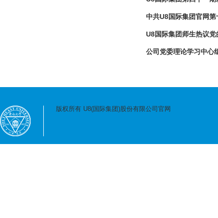
中共U8国际集团官网
U8国际集团师生热议
公司党委理论学习中心
版权所有 U8(国际集团)股份有限公司官网