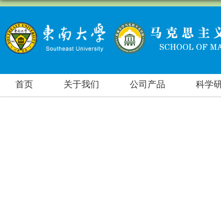
首页
关于我们
公司产品
科学