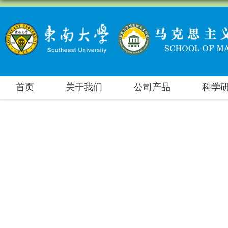
首页
关于我们
公司产品
科学