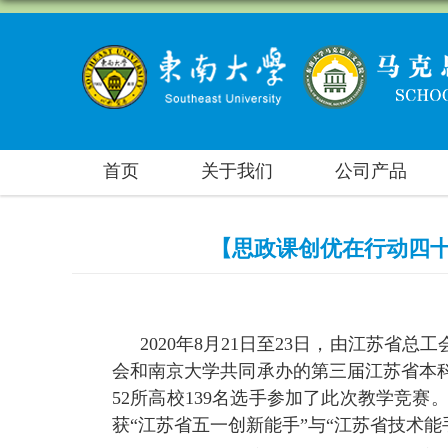
首页
关于我们
公司产品
【思政课创优在行动四
2020
年
8
月
21
日至
23
日，由江苏省总工
会和南京大学共同承办的第三届江苏省本
52
所高校
139
名选手参加了此次教学竞赛
获“江苏省五一创新能手”与“江苏省技术能