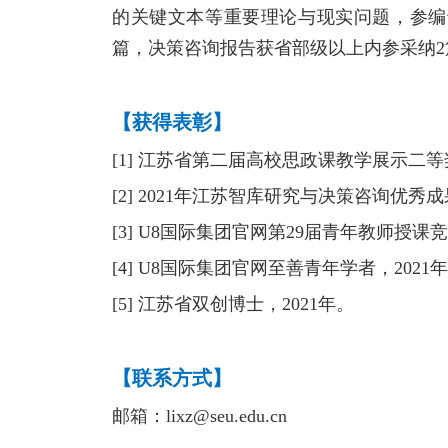
的关键文本等重要理论与现实问题，参编
篇，决策咨询报告获省部级以上内参采纳2
【获得表彰】
[1]
江苏省第二届高校思政课教学展示二等
[2] 2021
年江苏智库研究与决策咨询优秀成
[3]
U8国际集团官网第
2
9
届青年教师授课竞
[4]
U8国际集团官网至善青年学者，
2
021
年
[
5]
江苏省双创博士，
2
021
年。
【联系方式】
邮箱：
lixz
@seu.edu.cn