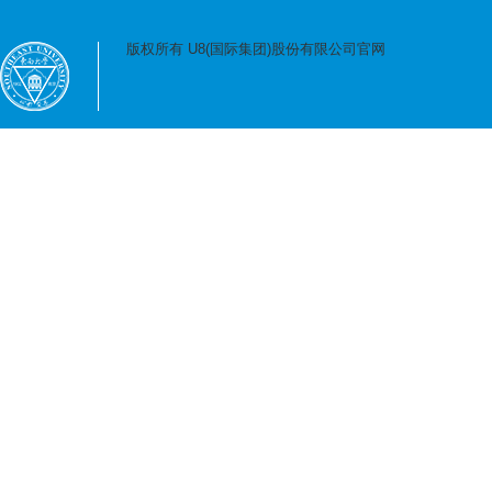
版权所有 U8(国际集团)股份有限公司官网