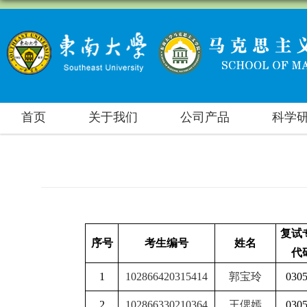
首页
关于我们
公司产品
科学
复试
序号
考生编号
姓名
代
1
102866420315414
郭宝玲
030
2
102866330210364
王偲嫣
030