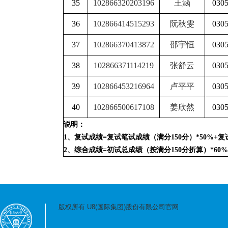
35
102866320203196
王涵
030
36
102866414515293
阮秋雯
030
37
102866370413872
邵宇恒
030
38
102866371114219
张舒云
030
39
102866453216964
卢平平
030
40
102866500617108
姜欣然
030
说明：
1、复试成绩=复试笔试成绩（满分150分）*50%+复
2、综合成绩=初试总成绩（按满分150分折算）*60%
版权所有 U8(国际集团)股份有限公司官网