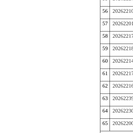
56
2026221
57
2026220
58
2026221
59
2026221
60
2026221
61
2026221
62
2026221
63
2026223
64
2026223
65
2026220