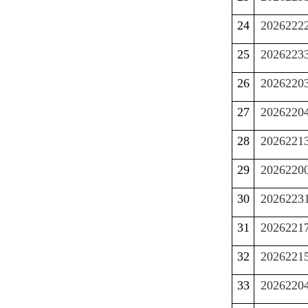
24
2026222
25
2026223
26
2026220
27
2026220
28
2026221
29
2026220
30
2026223
31
2026221
32
2026221
33
2026220