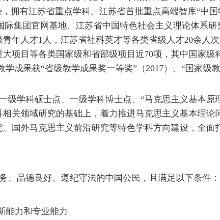
势，拥有江苏省重点学科、江苏省首批重点高端智库“中国
国际集团官网基地、江苏省中国特色社会主义理论体系研
青年人才1人，江苏省社科英才等各类省级人才20余人次
大项目等各类国家级和省部级项目近70项，其中国家级
关教学成果获“省级教学成果奖一等奖”（2017）、“国家级
一级学科硕士点、一级学科博士点、“马克思主义基本原
科相关领域研究的基础上，着力推进马克思主义基本理论
究、国外马克思主义前沿研究等特色学科方向建设，全面
务、品德良好、遵纪守法的中国公民，且满足以下条件：
新能力和专业能力