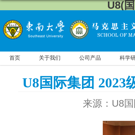
U8(
首页
关于我们
公司产品
科学
U8国际集团 20
来源：U8