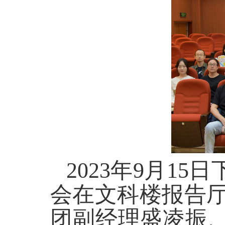
2023年9月1
会在文科楼报告厅
团副经理盛凌振