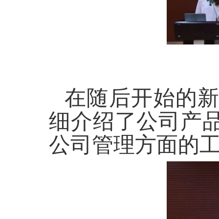
在随后开始的
细介绍了公司产
公司管理方面的