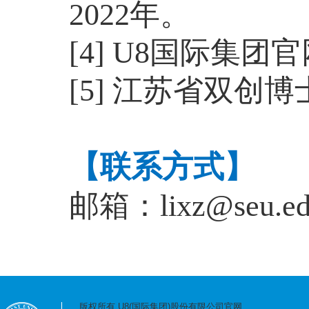
2
022
年。
[4]
U8国际集团
[
5]
江苏省双创博
【联系方式】
邮箱：
lixz
@seu.ed
版权所有 U8(国际集团)股份有限公司官网