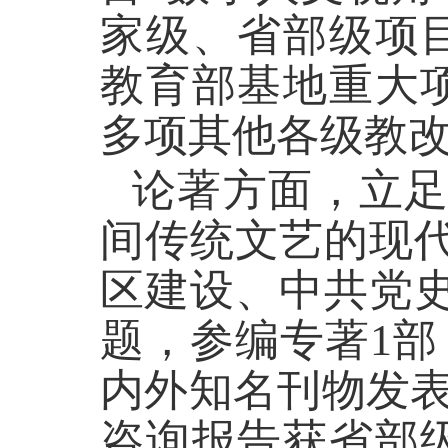
家级、省部级项
教育部基地重大
多项其他各级教
论著方面，立
间传统文艺的现
区建设、中共党
题，参编专著
1
内外知名刊物发
咨询报告获省部