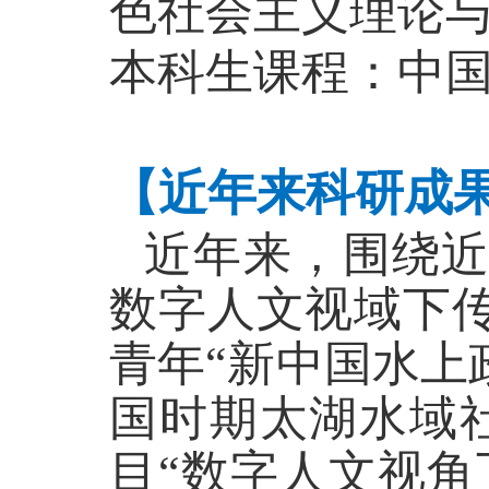
色社会主义理论
本科生课程：中
【近年来科研成
近年来，围绕
数字人文视域下
青年
“新中国水上
国时期太湖水域
目“数字人文视角