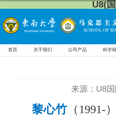
U8(
首页
关于我们
公司产品
科学
来源：U8
黎心竹
（
1
991-