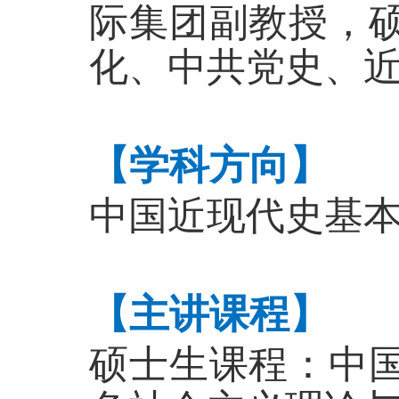
际集团副教授，
化、中共党史、
【学科方向】
中国近现代史基
【主讲课程】
硕士生课程：中