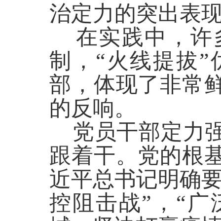
治定力的突出表
在实践中，许多
制，
“火线提拔
部，体现了非常
的反响。
党员干部定力强
跟着干。党的根
近平总书记明确
控阻击战”，“