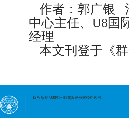
作者：郭广银 
中心主任、U8国
经理
本文刊登于《群
版权所有 U8(国际集团)股份有限公司官网