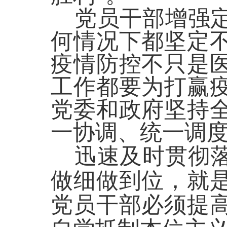
党员干部增强定
何情况下都坚定
疫情防控不只是
工作都要为打赢
党委和政府坚持
一协调、统一调
迅速及时贯彻落
做细做到位，就
党员干部必须提