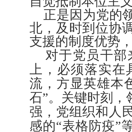
自觉抵制本位主
正是因为党的领
北，及时到位协
支援的制度优势
对于党员干部来
上，必须落实在
流，方显英雄本
石”。关键时刻，
强，党组织和人
感的“表格防疫”