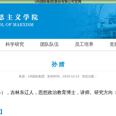
U8(国际集团)股份有限公司官网
科学研究
团队队伍
员工培养
党
孙 婧
来源：U8国际集团
发布时间：2019-10-13
浏览次数：
72-），吉林东辽人，思想政治教育博士，讲师。研究方
】