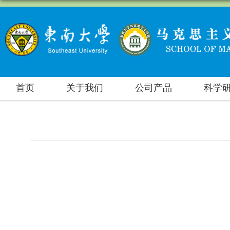
首页
关于我们
公司产品
科学